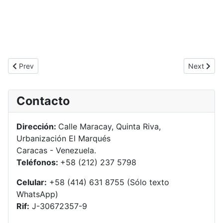
Previous article: Táchira
Next artic
Prev
Next
Contacto
Dirección:
Calle Maracay, Quinta Riva,
Urbanización El Marqués
Caracas - Venezuela.
Teléfonos:
+58 (212) 237 5798
Celular:
+58 (414) 631 8755 (Sólo texto
WhatsApp)
Rif:
J-30672357-9